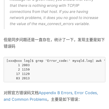
that there is nothing wrong with TCP/IP
connections from that host. If you are having
network problems, it does you no good to increase
the value of the max_connect_errors variable.
但是同步问题还是一直存在，统计了一下，发现主要是如下
错误码
[xxx@xxx log]$ grep 'Error_code:' mysqld.log| awk '{p
      1 2003

      2 1159

     17 1129

对照官方错误码文档
Appendix B Errors, Error Codes,
and Common Problems
，主要是如下错误：