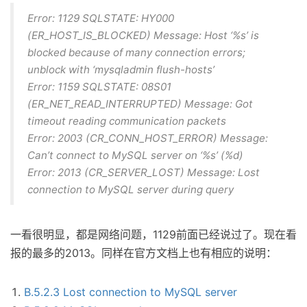
Error: 1129 SQLSTATE: HY000
(ER_HOST_IS_BLOCKED) Message: Host ‘%s’ is
blocked because of many connection errors;
unblock with ‘mysqladmin flush-hosts’
Error: 1159 SQLSTATE: 08S01
(ER_NET_READ_INTERRUPTED) Message: Got
timeout reading communication packets
Error: 2003 (CR_CONN_HOST_ERROR) Message:
Can’t connect to MySQL server on ‘%s’ (%d)
Error: 2013 (CR_SERVER_LOST) Message: Lost
connection to MySQL server during query
一看很明显，都是网络问题，1129前面已经说过了。现在看
报的最多的2013。同样在官方文档上也有相应的说明：
B.5.2.3 Lost connection to MySQL server