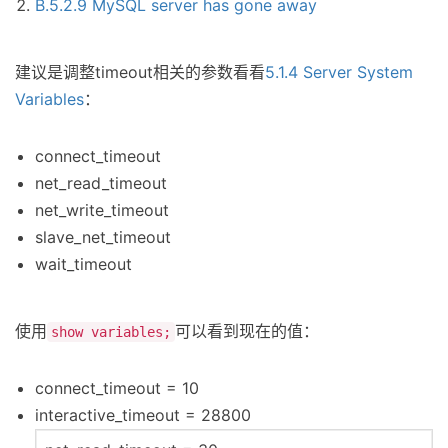
B.5.2.9 MySQL server has gone away
建议是调整timeout相关的参数看看
5.1.4 Server System
Variables
：
connect_timeout
net_read_timeout
net_write_timeout
slave_net_timeout
wait_timeout
使用
可以看到现在的值：
show variables;
connect_timeout = 10
interactive_timeout = 28800