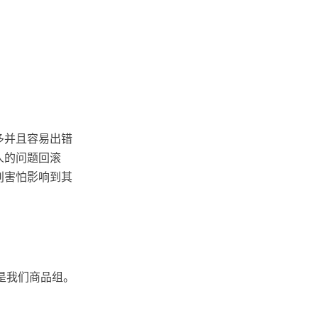
多并且容易出错
人的问题回滚
别害怕影响到其
就是我们商品组。