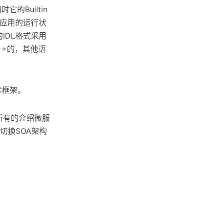
的Builtin
用户观察应用的运行状
它的IDL格式采用
C++的，其他语
C框架。
所有的介绍微服
切换SOA架构