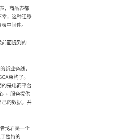
员表，商品表都
不幸，这种迁移
分表中间件。
像前面提到的
久的新业务线，
SOA架构了。
用的是电商平台
 + 服务提供
理自己的数据，并
作者戈君是一个
入了独特的