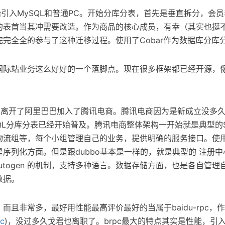
开始引入MySQL和普通PC。开始分库分表，首先是垂直拆分，会
的表首当其冲需要改造。作为商品的核心成员，有幸（其实也挺
完全全的参与了这种迁移过程。使用了Cobar作为数据库分库
国际站业务这么好好的一个落脚点。现在很多框架都已经开源，
年中离开了阿里巴巴加入了腾讯电商。腾讯电商因为是新成立没多
QL分库分表已经开始普及。腾讯电商整体架构一开始就是典型的
物流组等，每个小组管理自己的业务，提供明确的服务接口。使
序列化方面。但是跟dubbo基本是一样的，就是典型的 注册中心
+ autogen 的机制，支持多种语言。数据存储方面，也是各自管
数据。
而且非常多，最好用性能最高评价最好的当属于baidu-rpc，
pc
)，没过多久戈君也离职了。brpc最大的特点其实是性能，引