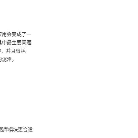
应用会变成了一
其中最主要问题
难，并且很耗
的泥潭。
存数据库模块更合适
。