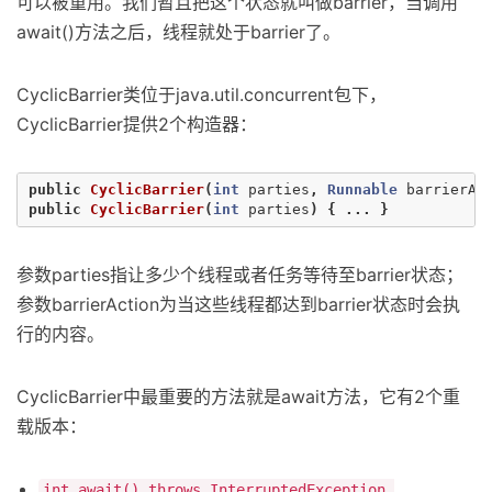
可以被重用。我们暂且把这个状态就叫做barrier，当调用
await()方法之后，线程就处于barrier了。
CyclicBarrier类位于java.util.concurrent包下，
CyclicBarrier提供2个构造器：
public
CyclicBarrier
(
int
parties
,
Runnable
barrierAc
public
CyclicBarrier
(
int
parties
)
{
...
}
参数parties指让多少个线程或者任务等待至barrier状态；
参数barrierAction为当这些线程都达到barrier状态时会执
行的内容。
CyclicBarrier中最重要的方法就是await方法，它有2个重
载版本：
int await() throws InterruptedException,