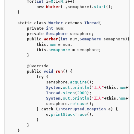
for
(
int
i
=
0
;
i
<
N
;
i
++)
new
Worker
(
i
,
semaphore
).
start
();
}
static
class
Worker
extends
Thread
{
private
int
num
;
private
Semaphore
semaphore
;
public
Worker
(
int
num
,
Semaphore
semaphore
){
this
.
num
=
num
;
this
.
semaphore
=
semaphore
;
}
@Override
public
void
run
()
{
try
{
semaphore
.
acquire
();
System
.
out
.
println
(
"工人"
+
this
.
num
+
"
Thread
.
sleep
(
2000
);
System
.
out
.
println
(
"工人"
+
this
.
num
+
"
semaphore
.
release
();
}
catch
(
InterruptedException
e
)
{
e
.
printStackTrace
();
}
}
}