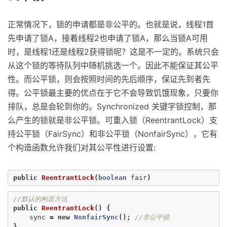
正常情况下，锁的申请都是非公平的。也就是说，线程1首
先申请了锁A，接着线程2也申请了锁A，那么当锁A可用
时，是线程1还是线程2获得锁呢？这是不一定的。系统只会
从这个锁的等待队列中随机挑选一个。因此不能保证其公平
性。而公平锁，则会按照时间的先后顺序，保证先到者先
得。公平锁最主要的优点在于它不会导致饥饿现象，只要你
排队，总是会轮到你的。Synchronized 关键字锁控制，那
么产生的锁就是非公平锁。可重入锁（ReentrantLock）支
持公平锁（FairSync）和非公平锁（NonfairSync），它有
个构造函数允许我们对其公平性进行设置:
public
ReentrantLock
(
boolean
fair
)
//默认的构造方法
public
ReentrantLock
()
{
sync
=
new
NonfairSync
();
//非公平锁
}