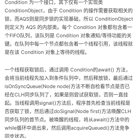
Condition 为一个接口，其下仅有一个实现类
ConditionObject，由于 Condition 的操作需要获取相关的
锁，而AQS则是同步锁的实现基础，所以 ConditionObject
则定义为 AQS 的内部类。每个 Condition 对象都包含着一
个FIFO队列，该队列是 Condition 对象通知/等待功能的关
键。在队列中每一个节点都包含着一个线程引用，该线程就
是在该 Condition 对象上等待的线程。
一个线程获取锁后，通过调用 Condition的await() 方法，
会将当前线程先加入到条件队列中，然后释放锁，最后通过
isOnSyncQueue(Node node)方法不断自检看节点是否已
经在CLH同步队列了，如果是则尝试获取锁，否则一直挂
起。当线程调用signal()方法后，程序首先检查当前线程是
否获取了锁，然后通过doSignal(Node first)方法唤醒CLH
同步队列的首节点。被唤醒的线程，将从await()方法中的
while循环中退出来，然后调用acquireQueued()方法竞争
同步状态。