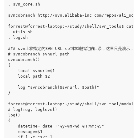
. svn_core.sh

svncobranch http://svn.alibaba-inc.com/repos/ali_sour
forrest@forrest-laptop:~/study/shell/svn_tools$ cat m
. utils.sh

. log.sh

### svn上将指定的SVN URL co到本地指定的目录，这里只是演示，打
# svncobranch svnurl path 

svncobranch()

{

    local svnurl=$1

    local path=$2

    log "svncobranch($svnurl, $path)"

}

forrest@forrest-laptop:~/study/shell/svn_tool/modules
# log(meg, loglevel)

log()

{

    datetime=`date +"%y-%m-%d %H:%M:%S"`

    message=$1

    if [ -z "$2" ]
