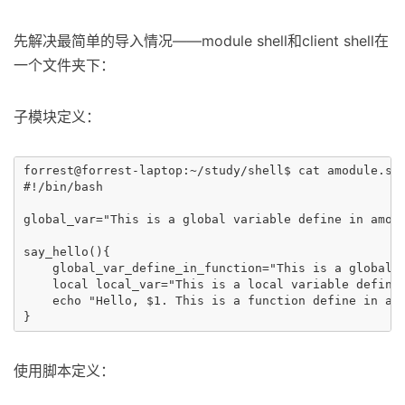
先解决最简单的导入情况——module shell和client shell在
一个文件夹下：
子模块定义：
forrest@forrest-laptop:~/study/shell$ cat amodule.sh 
#!/bin/bash

global_var="This is a global variable define in amodu
say_hello(){

    global_var_define_in_function="This is a global v
    local local_var="This is a local variable define 
    echo "Hello, $1. This is a function define in amo
使用脚本定义：