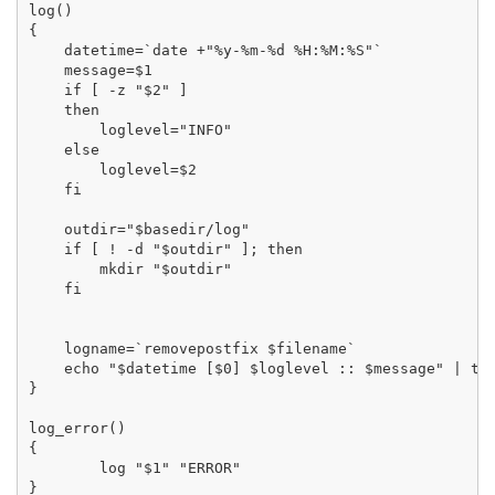
log()

{

    datetime=`date +"%y-%m-%d %H:%M:%S"`

    message=$1

    if [ -z "$2" ]

    then

        loglevel="INFO"

    else

        loglevel=$2

    fi

    outdir="$basedir/log"

    if [ ! -d "$outdir" ]; then

        mkdir "$outdir"

    fi

    logname=`removepostfix $filename`  

    echo "$datetime [$0] $loglevel :: $message" | tee
}

log_error()

{

        log "$1" "ERROR"

}
