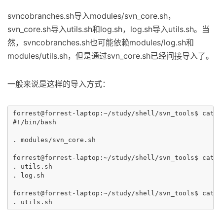
svncobranches.sh导入modules/svn_core.sh，
svn_core.sh导入utils.sh和log.sh，log.sh导入utils.sh。当
然，svncobranches.sh也可能依赖modules/log.sh和
modules/utils.sh，但是通过svn_core.sh已经间接导入了。
一般来说是这样的导入方式：
forrest@forrest-laptop:~/study/shell/svn_tools$ cat s
#!/bin/bash

. modules/svn_core.sh

forrest@forrest-laptop:~/study/shell/svn_tools$ cat m
. utils.sh

. log.sh

forrest@forrest-laptop:~/study/shell/svn_tools$ cat m