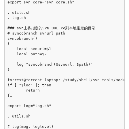
export svn_core="svn_core.sh"

. utils.sh

. log.sh

### svn上将指定的SVN URL co到本地指定的目录

# svncobranch svnurl path 

svncobranch()

{

    local svnurl=$1

    local path=$2

    log "svncobranch($svnurl, $path)"

}

forrest@forrest-laptop:~/study/shell/svn_tools/module
if [ "$log" ]; then

        return

fi

export log="log.sh"

. utils.sh

# log(meg, loglevel)
