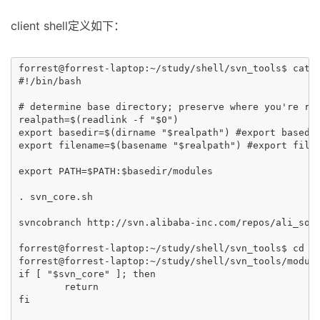
client shell定义如下：
forrest@forrest-laptop:~/study/shell/svn_tools$ cat s
#!/bin/bash

# determine base directory; preserve where you're run
realpath=$(readlink -f "$0")

export basedir=$(dirname "$realpath") #export basedir
export filename=$(basename "$realpath") #export filen
export PATH=$PATH:$basedir/modules

. svn_core.sh

svncobranch http://svn.alibaba-inc.com/repos/ali_sour
forrest@forrest-laptop:~/study/shell/svn_tools$ cd mo
forrest@forrest-laptop:~/study/shell/svn_tools/module
if [ "$svn_core" ]; then

        return

fi
