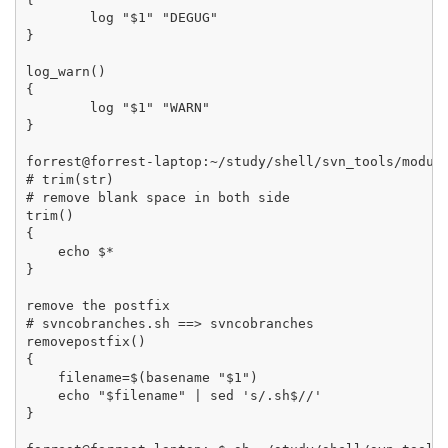
        log "$1" "DEGUG"

}

log_warn()

{

        log "$1" "WARN"

}

forrest@forrest-laptop:~/study/shell/svn_tools/module
# trim(str)

# remove blank space in both side

trim()

{

    echo $*

}

remove the postfix

# svncobranches.sh ==> svncobranches

removepostfix()

{

    filename=$(basename "$1")              

    echo "$filename" | sed 's/.sh$//'

}
