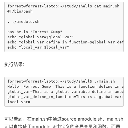
forrest@forrest-laptop:~/study/shell$ cat main.sh 

#!/bin/bash

. ./amodule.sh

say_hello "Forrest Gump"

echo "global_var=$global_var"

echo "global_var_define_in_function=$global_var_defin
执行结果：
forrest@forrest-laptop:~/study/shell$ ./main.sh 

Hello, Forrest Gump. This is a function define in amo
global_var=This is a global variable define in amodul
global_var_define_in_function=This is a global variab
可以看到，在main.sh中通过source amodule.sh，main.sh
可以直接使用amodule.sh中定义的全局变量和函数。而局