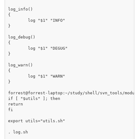
log_info()

{

        log "$1" "INFO"

}

log_debug()

{

        log "$1" "DEGUG"

}

log_warn()

{

        log "$1" "WARN"

}

forrest@forrest-laptop:~/study/shell/svn_tools/module
if [ "$utils" ]; then

return

fi

export utils="utils.sh"

. log.sh
