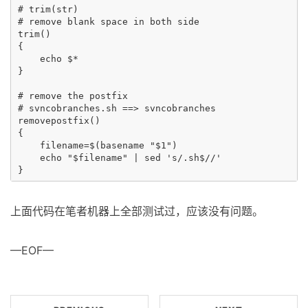
# trim(str)

# remove blank space in both side

trim()

{

    echo $*

}

# remove the postfix

# svncobranches.sh ==> svncobranches

removepostfix()

{

    filename=$(basename "$1") 

    echo "$filename" | sed 's/.sh$//'

上面代码在笔者机器上全部测试过，应该没有问题。
—EOF—