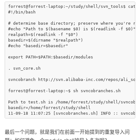
forrest@forrest-laptop:~/study/shell/svn_tools$ cat s
#!/bin/bash

# determine base directory; preserve where you're run
#echo "Path to $(basename $0) is $(readlink -f $0)"

realpath=$(readlink -f "$0")

basedir=$(dirname "$realpath")

#echo "basedir=$basedir"

export PATH=$PATH:$basedir/modules

. svn_core.sh

svncobranch http://svn.alibaba-inc.com/repos/ali_sour
forrest@forrest-laptop:~$ sh svncobranches.sh

Path to test.sh is /home/forrest/study/shell/svncobra
basedir=/home/forrest/study/shell

最后一个问题，就是我们在前面一开始提到的重复导入问