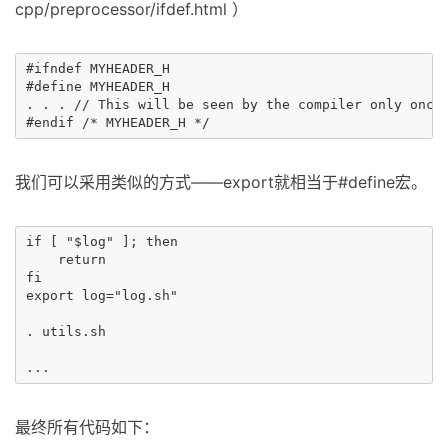
cpp/preprocessor/ifdef.html ）
#ifndef MYHEADER_H

#define MYHEADER_H

. . . // This will be seen by the compiler only once 
我们可以采用类似的方式——export就相当于#define宏。
if [ "$log" ]; then

    return

fi

export log="log.sh"

. utils.sh

最终所有代码如下：