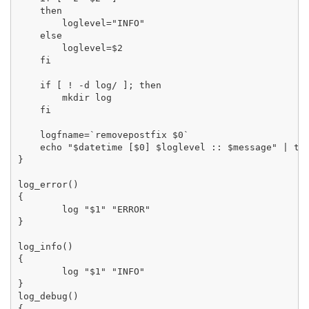
    then

        loglevel="INFO"

    else

        loglevel=$2

    fi

    if [ ! -d log/ ]; then

        mkdir log

    fi

    logfname=`removepostfix $0`

    echo "$datetime [$0] $loglevel :: $message" | tee
}

log_error()

{

        log "$1" "ERROR"

}

log_info()

{

        log "$1" "INFO"

}

log_debug()

{
