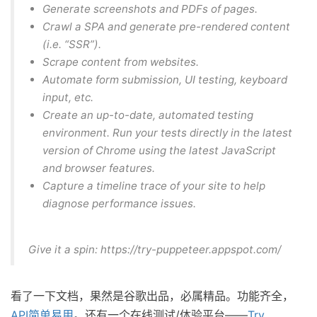
Generate screenshots and PDFs of pages.
Crawl a SPA and generate pre-rendered content
(i.e. “SSR”).
Scrape content from websites.
Automate form submission, UI testing, keyboard
input, etc.
Create an up-to-date, automated testing
environment. Run your tests directly in the latest
version of Chrome using the latest JavaScript
and browser features.
Capture a timeline trace of your site to help
diagnose performance issues.
Give it a spin: https://try-puppeteer.appspot.com/
看了一下文档，果然是谷歌出品，必属精品。功能齐全，
API简单易用
。还有一个在线测试/体验平台——
Try