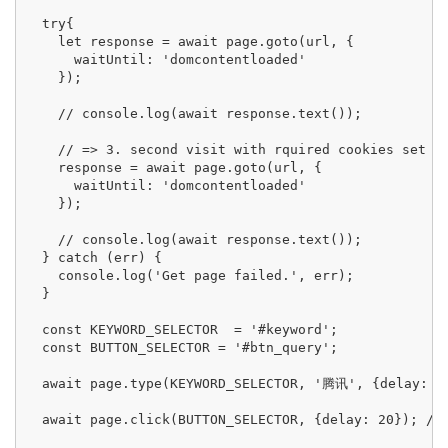
  try{ 

    let response = await page.goto(url, {

      waitUntil: 'domcontentloaded'

    });

    // console.log(await response.text());

    // => 3. second visit with rquired cookies set

    response = await page.goto(url, {

      waitUntil: 'domcontentloaded'

    });

    // console.log(await response.text());

  } catch (err) {

    console.log('Get page failed.', err);

  }

  const KEYWORD_SELECTOR  = '#keyword';

  const BUTTON_SELECTOR = '#btn_query';

  await page.type(KEYWORD_SELECTOR, '腾讯', {delay: 50
  await page.click(BUTTON_SELECTOR, {delay: 20}); // 