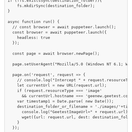
if (!fs.existsSync(destination_folder)){

    fs.mkdirSync(destination_folder);

}

async function run() {

  // const browser = await puppeteer.launch();

  const browser = await puppeteer.launch({

    headless: true

  });

  const page = await browser.newPage();

  page.setUserAgent("Mozilla/5.0 (Windows NT 6.1; WOW
  page.on('request', request => {

    // console.log("Intercept " + request.resourceTyp
    let currentUrl = new URL(request.url);

    if (request.resourceType === 'image' 

      && currentUrl.hostname === 'geenew.geetest.com'
    var timestamp1 = Date.parse( new Date());

    destination_folder_or_filename = './images/'+time
      console.log("GeetestImageUrl=" + request.url);

      wget({url: request.url, dest: destination_folde
    } 

  });
