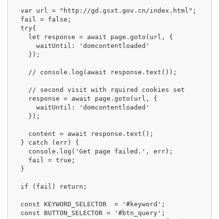
  var url = "http://gd.gsxt.gov.cn/index.html";

  fail = false;

  try{ 

    let response = await page.goto(url, {

      waitUntil: 'domcontentloaded'

    });

    // console.log(await response.text());

    // second visit with rquired cookies set

    response = await page.goto(url, {

      waitUntil: 'domcontentloaded'

    });

    content = await response.text();

  } catch (err) {

    console.log('Get page failed.', err);

    fail = true;

  }

  if (fail) return;

  const KEYWORD_SELECTOR  = '#keyword';

  const BUTTON_SELECTOR = '#btn_query';
