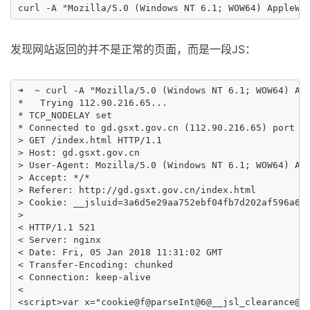
发现网站返回的并不是正常的页面，而是一段JS：
➜  ~ curl -A "Mozilla/5.0 (Windows NT 6.1; WOW64) Ap
*   Trying 112.90.216.65...

* TCP_NODELAY set

* Connected to gd.gsxt.gov.cn (112.90.216.65) port 80
> GET /index.html HTTP/1.1

> Host: gd.gsxt.gov.cn

> User-Agent: Mozilla/5.0 (Windows NT 6.1; WOW64) App
> Accept: */*

> Referer: http://gd.gsxt.gov.cn/index.html

> Cookie: __jsluid=3a6d5e29aa752ebf04fb7d202af596a6

>

< HTTP/1.1 521

< Server: nginx

< Date: Fri, 05 Jan 2018 11:31:02 GMT

< Transfer-Encoding: chunked

< Connection: keep-alive

<

<script>var x="cookie@f@parseInt@6@__jsl_clearance@2