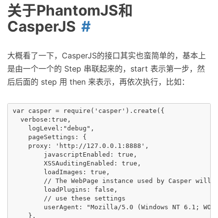
关于PhantomJS和
CasperJS
大概看了一下，CasperJS的接口其实也蛮简单的，基本上
是由一个一个的 Step 串联起来的，start 表示第一步，然
后后面的 step 用 then 来表示，再依次执行，比如：
var casper = require('casper').create({

  verbose:true,

    logLevel:"debug",

    pageSettings: {

    proxy: 'http://127.0.0.1:8888',

        javascriptEnabled: true,

        XSSAuditingEnabled: true,

        loadImages: true,

        // The WebPage instance used by Casper will

        loadPlugins: false,

        // use these settings

        userAgent: "Mozilla/5.0 (Windows NT 6.1; WOW6
    },
