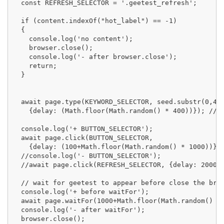
  const REFRESH_SELECTOR = '.geetest_refresh';

  if (content.indexOf("hot_label") == -1)

  {

    console.log('no content');

    browser.close();

    console.log('- after browser.close');

    return;

  } 

  await page.type(KEYWORD_SELECTOR, seed.substr(0,4+M
    {delay: (Math.floor(Math.random() * 400))}); // =
  console.log('+ BUTTON_SELECTOR');

  await page.click(BUTTON_SELECTOR, 

    {delay: (100+Math.floor(Math.random() * 1000))});
  //console.log('- BUTTON_SELECTOR');

  //await page.click(REFRESH_SELECTOR, {delay: 2000})
  // wait for geetest to appear before close the brow
  console.log('+ before waitFor');

  await page.waitFor(1000+Math.floor(Math.random() * 
  console.log('- after waitFor');

  browser.close();
