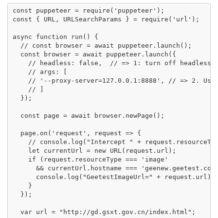
const puppeteer = require('puppeteer');

const { URL, URLSearchParams } = require('url');

async function run() {

  // const browser = await puppeteer.launch();

  const browser = await puppeteer.launch({

    // headless: false,  // => 1: turn off headless f
    // args: [

    // '--proxy-server=127.0.0.1:8888', // => 2. Use 
    // ]

  });

  const page = await browser.newPage();

  page.on('request', request => {

    // console.log("Intercept " + request.resourceTyp
    let currentUrl = new URL(request.url);

    if (request.resourceType === 'image' 

      && currentUrl.hostname === 'geenew.geetest.com'
      console.log("GeetestImageUrl=" + request.url);

    } 

  });

  var url = "http://gd.gsxt.gov.cn/index.html";
