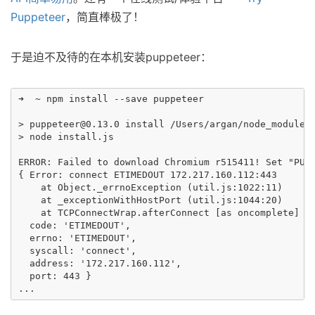
Puppeteer
，简直棒极了！
于是迫不及待的在本机安装puppeteer：
➜  ~ npm install --save puppeteer

> puppeteer@0.13.0 install /Users/argan/node_modules/
> node install.js

ERROR: Failed to download Chromium r515411! Set "PUPP
{ Error: connect ETIMEDOUT 172.217.160.112:443

    at Object._errnoException (util.js:1022:11)

    at _exceptionWithHostPort (util.js:1044:20)

    at TCPConnectWrap.afterConnect [as oncomplete] (n
  code: 'ETIMEDOUT',

  errno: 'ETIMEDOUT',

  syscall: 'connect',

  address: '172.217.160.112',

  port: 443 }
