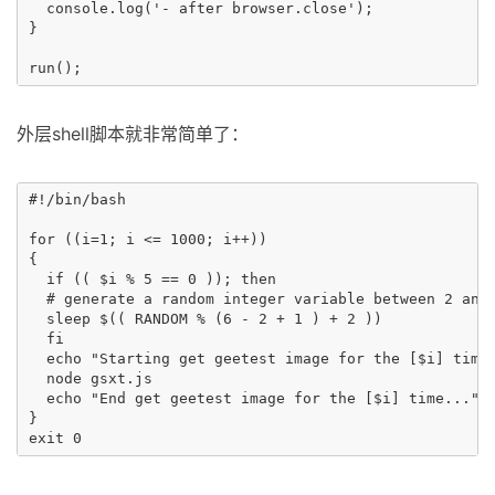
  console.log('- after browser.close');

}

外层shell脚本就非常简单了：
#!/bin/bash

for ((i=1; i <= 1000; i++))

{

  if (( $i % 5 == 0 )); then

  # generate a random integer variable between 2 and 
  sleep $(( RANDOM % (6 - 2 + 1 ) + 2 )) 

  fi

  echo "Starting get geetest image for the [$i] time.
  node gsxt.js

  echo "End get geetest image for the [$i] time..."

}
