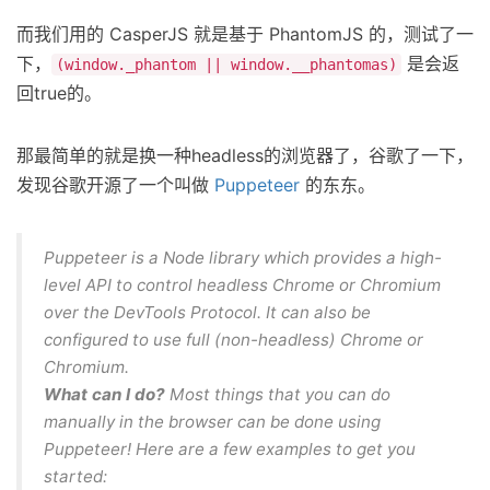
而我们用的 CasperJS 就是基于 PhantomJS 的，测试了一
下，
是会返
(window._phantom || window.__phantomas)
回true的。
那最简单的就是换一种headless的浏览器了，谷歌了一下，
发现谷歌开源了一个叫做
Puppeteer
的东东。
Puppeteer is a Node library which provides a high-
level API to control headless Chrome or Chromium
over the DevTools Protocol. It can also be
configured to use full (non-headless) Chrome or
Chromium.
What can I do?
Most things that you can do
manually in the browser can be done using
Puppeteer! Here are a few examples to get you
started: