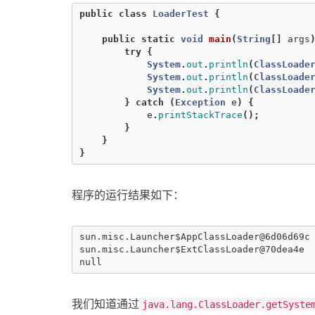
public
class
LoaderTest
{
public
static
void
main
(
String
[]
args
try
{
System
.
out
.
println
(
ClassLoade
System
.
out
.
println
(
ClassLoade
System
.
out
.
println
(
ClassLoade
}
catch
(
Exception
e
)
{
e
.
printStackTrace
();
}
}
}
程序的运行结果如下：
sun.misc.Launcher$AppClassLoader@6d06d69c 
sun.misc.Launcher$ExtClassLoader@70dea4e  
我们知道通过
java.lang.ClassLoader.getSyste