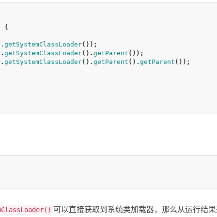
)
{
r
.
getSystemClassLoader
());
r
.
getSystemClassLoader
().
getParent
());
r
.
getSystemClassLoader
().
getParent
().
getParent
());
 



可以直接获取到系统类加载器，那么从运行结果
mClassLoader()