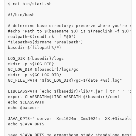
$ cat bin/start.sh

#!/bin/bash

# determine base directory; preserve where you're run
#echo "Path to $(basename $0) is $(readlink -f $0)"

realpath=$(readlink -f "$0")

filepath=$(dirname "$realpath")

basedir=${filepath%/*}

LOG_DIR=${basedir}/logs

mkdir -p ${LOG_DIR}

GC_LOG_DIR=${basedir}/logs/gc

mkdir -p ${GC_LOG_DIR}

GC_FILE_PATH="${GC_LOG_DIR}/gc-$(date +%s).log"

LIBCLASSPATH=`echo ${basedir}/lib/*.jar | tr ' ' ':'`
export CLASSPATH=$LIBCLASSPATH:${basedir}/conf

echo $CLASSPATH

echo $basedir

JAVA_OPTS="-server -Xms1024m -Xmx1024m -XX:+DisableE
echo $JAVA_OPTS
