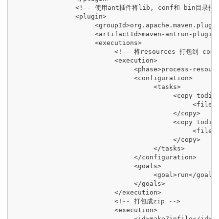
                <!-- 使用ant插件将lib, conf和 bin目录
                <plugin>

                     <groupId>org.apache.maven.plugin
                     <artifactId>maven-antrun-plugin<
                     <executions>

                          <!-- 将resources 打包到 con
                          <execution>

                               <phase>process-resourc
                               <configuration>

                                    <tasks>

                                         <copy todir=
                                              <filese
                                         </copy>

                                         <copy todir=
                                              <filese
                                         </copy>

                                    </tasks>

                               </configuration>

                               <goals>

                                    <goal>run</goal>

                               </goals>

                          </execution>

                          <!-- 打包成zip -->

                          <execution>

                               <id>makeZipfile</id>
