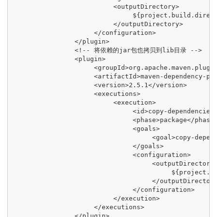
                          <outputDirectory>

                               ${project.build.direct
                          </outputDirectory>

                     </configuration>

                </plugin>

                <!-- 将依赖的jar包也拷贝到lib目录 -->

                <plugin>

                     <groupId>org.apache.maven.plugin
                     <artifactId>maven-dependency-plu
                     <version>2.5.1</version>

                     <executions>

                          <execution>

                               <id>copy-dependencies<
                               <phase>package</phase>
                               <goals>

                                    <goal>copy-depend
                               </goals>

                               <configuration>

                                    <outputDirectory>
                                         ${project.bu
                                    </outputDirectory
                               </configuration>

                          </execution>

                     </executions>

                </plugin>
