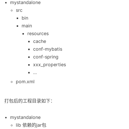
mystandalone
src
bin
main
resources
cache
conf-mybatis
conf-spring
xxx_properties
…
pom.xml
打包后的工程目录如下：
mystandalone
lib 依赖的jar包