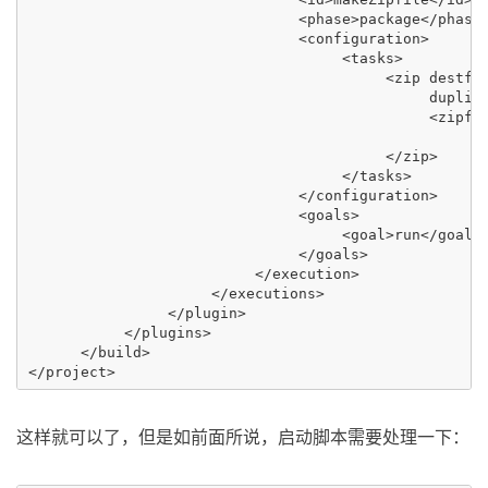
                               <phase>package</phase>
                               <configuration>

                                    <tasks>

                                         <zip destfil
                                              duplica
                                              <zipfil
                                                   in
                                         </zip>

                                    </tasks>

                               </configuration>

                               <goals>

                                    <goal>run</goal>

                               </goals>

                          </execution>

                     </executions>

                </plugin>

           </plugins>

      </build>

这样就可以了，但是如前面所说，启动脚本需要处理一下：