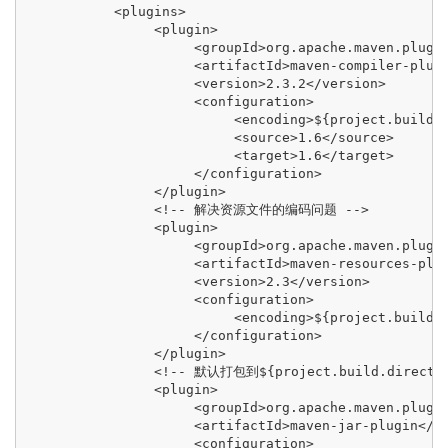
           <plugins>

                <plugin>

                     <groupId>org.apache.maven.plugin
                     <artifactId>maven-compiler-plugi
                     <version>2.3.2</version>

                     <configuration>

                          <encoding>${project.build.s
                          <source>1.6</source>

                          <target>1.6</target>

                     </configuration>

                </plugin>

                <!-- 解决资源文件的编码问题 -->

                <plugin>

                     <groupId>org.apache.maven.plugin
                     <artifactId>maven-resources-plug
                     <version>2.3</version>

                     <configuration>

                          <encoding>${project.build.s
                     </configuration>

                </plugin>

                <!-- 默认打包到${project.build.d
                <plugin>

                     <groupId>org.apache.maven.plugin
                     <artifactId>maven-jar-plugin</ar
                     <configuration>
