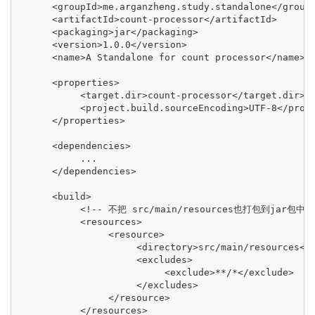
      <groupId>me.arganzheng.study.standalone</groupI
      <artifactId>count-processor</artifactId>

      <packaging>jar</packaging>

      <version>1.0.0</version>

      <name>A Standalone for count processor</name>

      <properties>

           <target.dir>count-processor</target.dir>

           <project.build.sourceEncoding>UTF-8</proje
      </properties>

      <dependencies>

           ...

      </dependencies>

      <build>

           <!-- 不把 src/main/resources也打包到jar包
           <resources>

                <resource>

                     <directory>src/main/resources</d
                     <excludes>

                          <exclude>**/*</exclude>

                     </excludes>

                </resource>

           </resources>
