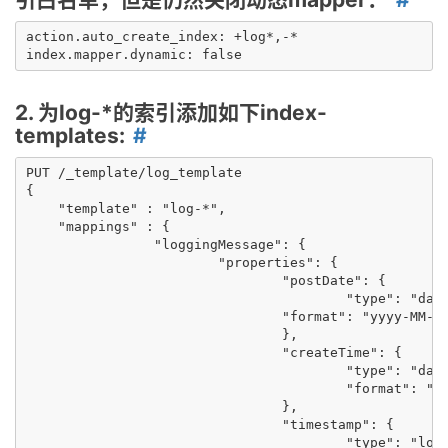
action.auto_create_index: +log*,-*

2. 为log-*的索引添加如下index-
templates:
PUT /_template/log_template

{

    "template" : "log-*",

    "mappings" : {

		"loggingMessage": {

			"properties": {

				"postDate": {

					"type": "date",

      				"format": "yyyy-MM-dd HH:mm:ss||yyyy-MM-dd"

				},

				"createTime": {

					"type": "date",

					"format": "yyyy-MM-dd HH:mm:ss||yyyy-MM-dd"

				},

				"timestamp": {

					"type": "long"
