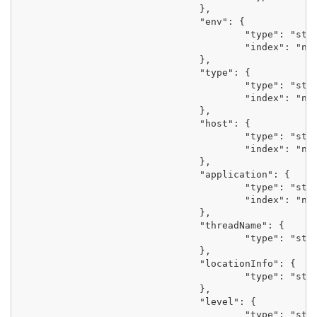
				},

				"env": {

					"type": "string",

					"index": "not_analyzed"

				},

				"type": {

					"type": "string",

					"index": "not_analyzed"

				},

				"host": {

					"type": "string",

					"index": "not_analyzed"

				},

				"application": {

					"type": "string",

					"index": "not_analyzed"

				},

				"threadName": {

					"type": "string"

				},

				"locationInfo": {

					"type": "string"

				},

				"level": {

					"type": "string",
