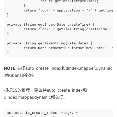
		return getIndex(createTime);

	}

	return "log-" + application + "-" + getTimeString(createTime);

}

private String getIndex(Date createTime) {

	return "log-" + getTimeString(createTime);

}

private String getTimeString(Date date) {

	return DateFormatUtils.format(new Date(), "yyyy.MM.dd");

NOTE
关闭auto_create_index和dindex.mapper.dynamic
对Kibana的影响
根据ES的推荐，建议将auto_create_index和
dindex.mapper.dynamic都关闭。
action.auto_create_index: +log*,-*
