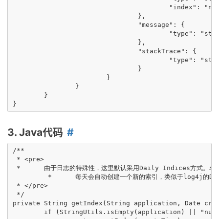
					"index": "not_analyzed"

				},

				"message": {

					"type": "string"

				},

				"stackTrace": {

					"type": "string"

				}

			}

		}

	}

3. Java代码
/**

 * <pre>

 *	由于日志的特殊性，这里默认采用Daily Indices方式。名称为：log-${application}-YYYY.MM.DD。

 	 * 	每天会自动创建一个新的索引，类似于log4j的DailyRollingFileAppender，一来减少活跃索引的大小，二来方便存档和删除。

 * </pre>

 */

private String getIndex(String application, Date crea
	if (StringUtils.isEmpty(application) || "null".equalsIgnoreCase(application)) {
