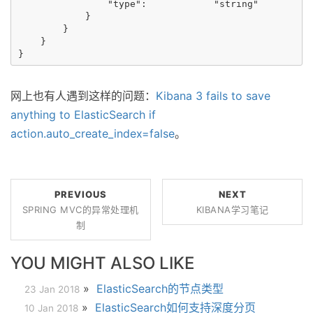
                "type":            "string"

            }

        }

    }

网上也有人遇到这样的问题：
Kibana 3 fails to save
anything to ElasticSearch if
action.auto_create_index=false
。
PREVIOUS
NEXT
SPRING MVC的异常处理机
KIBANA学习笔记
制
YOU MIGHT ALSO LIKE
»
ElasticSearch的节点类型
23 Jan 2018
»
ElasticSearch如何支持深度分页
10 Jan 2018